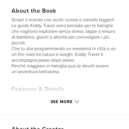
About the Book
Scopri il mondo con occhi curiosi e zainetti leggeri!
Le guide Kiddy Travel sono pensate per le famiglie
che vogliono esplorare senza stress: tappe a misura
di bambino, giochi e attività per coinvolgere i più
piccoli.
Che tu stia programmando un weekend in città o un
on the road tra natura e borghi, Kiddy Travel ti
accompagna passo dopo passo.
Perché viaggiare in famiglia può (e deve!) essere
un’avventura bellissima.
Features & Details
Primary Category:
Travel
SEE MORE
Additional Categories
Parenting & Families
,
Children’s Books
Project Option:
5×8 in, 13×20 cm
# of Pages:
38