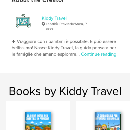
About the Creator
ISBN
Softcover: 9798347421480
Kiddy Travel
Publish Date:
Jun 25, 2025
Località, Provincia/Stato, P
aese
Language
Italian
Keywords
✈️ Viaggiare con i bambini è possibile. E può essere
,
,
,
,
bambini
Porto
turistica
viaggi
bellissimo! Nasce Kiddy Travel, la guida pensata per
le famiglie che amano esplorare...
Continue reading
Guida
Books by Kiddy Travel