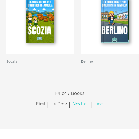
Scozia
Berlino
1-4 of 7 Books
|
|
|
First
< Prev
Next >
Last