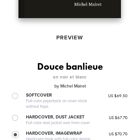
PREVIEW
Douce banlieue
en noir et blanc
by
Michel Mairet
SOFTCOVER
US $69.50
Full-color paperback on cover stock
without flaps
HARDCOVER, DUST JACKET
US $67.70
Full-color dust jacket over linen cover
HARDCOVER, IMAGEWRAP
US $70.70
Hardcover book with full-color design