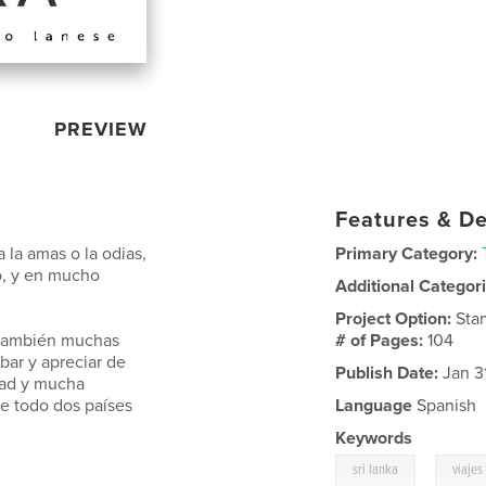
PREVIEW
Features & De
 la amas o la odias,
Primary Category:
o, y en mucho
Additional Categor
Project Option:
Sta
 también muchas
# of Pages:
104
bar y apreciar de
Publish Date:
Jan 3
dad y mucha
e todo dos países
Language
Spanish
Keywords
,
sri lanka
viajes