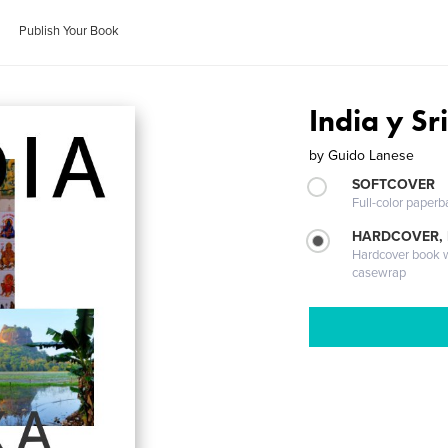
Publish Your Book
India y Sr
by
Guido Lanese
SOFTCOVER
Full-color paperb
HARDCOVER,
Hardcover book wi
casewrap