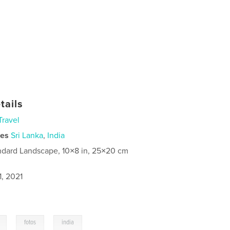
tails
Travel
ies
Sri Lanka
,
India
ndard Landscape, 10×8 in, 25×20 cm
1, 2021
,
,
fotos
india