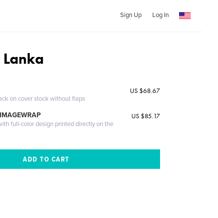
Sign Up
Log In
i Lanka
US $68.67
ack on cover stock without flaps
 IMAGEWRAP
US $85.17
th full-color design printed directly on the