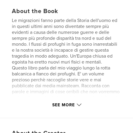
About the Book
Le migrazioni fanno parte della Storia dell'uomo ed
in questi ultimi anni sono diventate sempre più
evidenti a causa delle numerose guerre e delle
sempre più profonde disparità tra nord e sud del
mondo. I flussi di profughi in fuga sono inarrestabili
e la nostra società è incapace di gestire questa
tragedia in modo adeguato. Un'Europa chiusa ed
egoista ha eretto nuovi muri fisici e mentali.
Questo libro parla del mio viaggio lungo la rotta
balcanica a fianco dei profughi. E' un volume
prezioso perchè raccoglie storie vere e mai
pubblicate dai media mainsteam. Racconta con
parole e immagini di cose orribili che non vorremmo
mai sentire: morte, torture, violenze e abusi di ogni
tipo. Si parla di traumi, frontiere invalicabili e di
SEE MORE
spietati trafficanti.
Questo volume è dedicato a tutti i migranti affinché
possano trovare asilo in un'Europa solidale e
antirazzista.