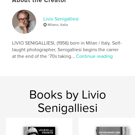
About the Creator
Author website
http://www.liviosenigalliesi.com
Livio Senigalliesi
Milano, Italia
Features & Details
LIVIO SENIGALLIESI, (1956) born in Milan / Italy. Self-
Primary Category:
Literature & Fiction Books
taught photographer, Senigalliesi begins the carrer
Project Option:
5×8 in, 13×20 cm
at the end of the ‘70s taking...
Continue reading
# of Pages:
104
ISBN
Softcover: 9781388873448
Publish Date:
Feb 17, 2018
Books by Livio
Language
Italian
Keywords
Senigalliesi
,
,
,
migrazioni
profughi
rotta balcanica
,
giornalismo
migranti