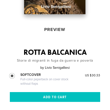
PREVIEW
ROTTA BALCANICA
Storie di migranti in fuga da guerra e povertà
by
Livio Senigalliesi
SOFTCOVER
US $30.55
Full-color paperback on cover stock
without flaps