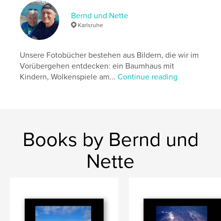
cm
Bernd und Nette
# of Pages:
108
Karlsruhe
Publish Date:
Apr 30, 2017
Language
German
Unsere Fotobücher bestehen aus Bildern, die wir im
Keywords
Vorübergehen entdecken: ein Baumhaus mit
,
,
,
Kindern, Wolkenspiele am...
Continue reading
Thaipusam
Penang
Georgetown
Kek Lok Si Temple
Books by Bernd und
Nette