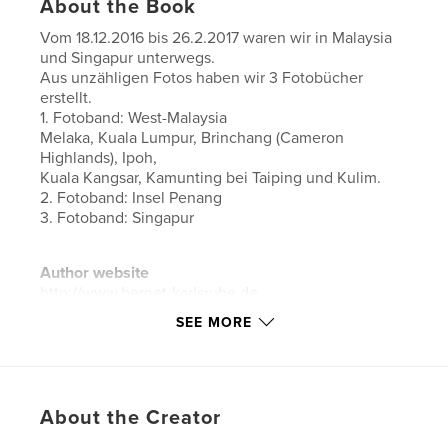
About the Book
Vom 18.12.2016 bis 26.2.2017 waren wir in Malaysia
und Singapur unterwegs.
Aus unzähligen Fotos haben wir 3 Fotobücher
erstellt.
1. Fotoband: West-Malaysia
Melaka, Kuala Lumpur, Brinchang (Cameron
Highlands), Ipoh,
Kuala Kangsar, Kamunting bei Taiping und Kulim.
2. Fotoband: Insel Penang
3. Fotoband: Singapur
Author website
http://www.bernet-karlsruhe.de
SEE MORE
Features & Details
Primary Category:
Travel
Additional Categories
Malaysia
About the Creator
Project Option:
Standard Landscape, 10×8 in, 25×20