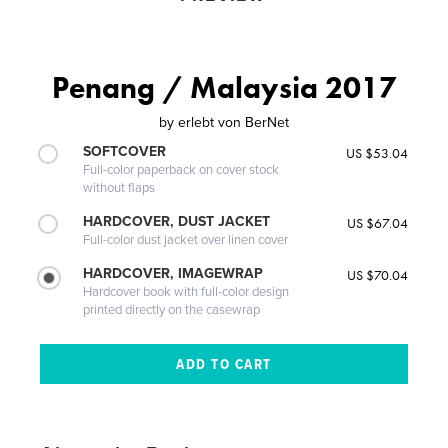
Penang / Malaysia 2017
by
erlebt von BerNet
SOFTCOVER
US $53.04
Full-color paperback on cover stock
without flaps
HARDCOVER, DUST JACKET
US $67.04
Full-color dust jacket over linen cover
HARDCOVER, IMAGEWRAP
US $70.04
Hardcover book with full-color design
printed directly on the casewrap