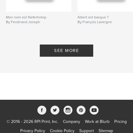
Mon nom est Neferhotep
Albert est basque ?
By Ferdinand Joseph
By François Lavergne
SEE MORE
© 2016 - 2026 RPI Print, Inc.
Company
Work at Blurb
Pricing
Privacy Policy
Cookie Policy
Support
Sitemap