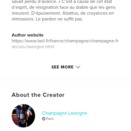
savait perdu d’avance. » C’est à cause de cet état
d’esprit, de résignation face au diable que les gens
meurent. D’épuisement. Abattus, de croyances en
rémissions. Le pardon ne suffit pas.
Author website
https://www.twil.fr/france/champagne/champagne-fr
ancois-lavergne.html
Features & Details
SEE MORE
Primary Category:
Health & Fitness
Additional Categories
Religion & Spirituality
,
History
Project Option:
5×8 in, 13×20 cm
About the Creator
# of Pages:
60
Publish Date:
Jul 21, 2025
Champagne Lavergne
Language
French
Paris
Keywords