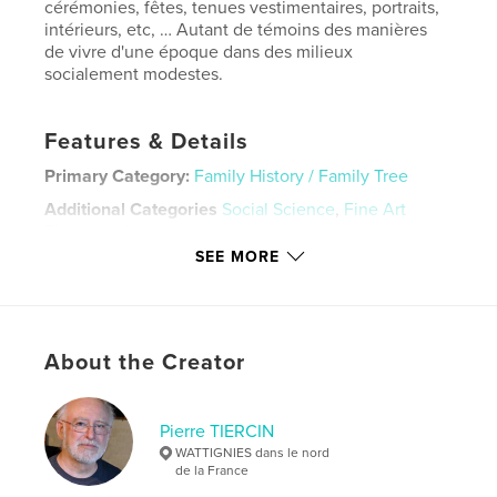
cérémonies, fêtes, tenues vestimentaires, portraits,
intérieurs, etc, … Autant de témoins des manières
de vivre d'une époque dans des milieux
socialement modestes.
Features & Details
Primary Category:
Family History / Family Tree
Additional Categories
Social Science
,
Fine Art
Photography
SEE MORE
Project Option:
Large Format Landscape, 13×11 in,
33×28 cm
# of Pages:
112
Publish Date:
Nov 27, 2022
About the Creator
Language
French
Keywords
Pierre TIERCIN
,
,
,
généalogie
vie sociale
photographie
WATTIGNIES dans le nord
de la France
famille