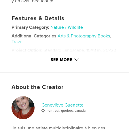
y en avait beaucoup!
Features & Details
Primary Category:
Nature / Wildlife
Additional Categories
Arts & Photography Books
,
Travel
Project Option:
Standard Landscape, 10×8 in, 25×20
cm
SEE MORE
# of Pages:
198
Publish Date:
Jul 07, 2026
Language
French
About the Creator
Keywords
,
,
,
,
fleuve
nature
photo
quebec
Geneviève Guénette
voyage
montreal, quebec, canada
Je suis une artiste multidisciplinaire à bien des