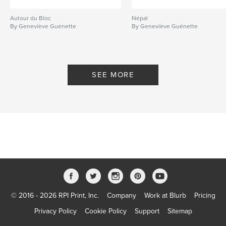
Autour du Bloc
Népal
By Geneviève Guénette
By Geneviève Guénette
SEE MORE
© 2016 - 2026 RPI Print, Inc.
Company
Work at Blurb
Pricing
Privacy Policy
Cookie Policy
Support
Sitemap