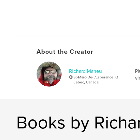
About the Creator
Richard Maheu
Pl
St-Marc-De-L'Espérance, Q
vi
uébec, Canada.
Books by Rich