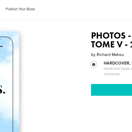
Publish Your Book
PHOTOS - P
TOME V -
by
Richard Maheu
HARDCOVER,
Hardcover book wi
casewrap