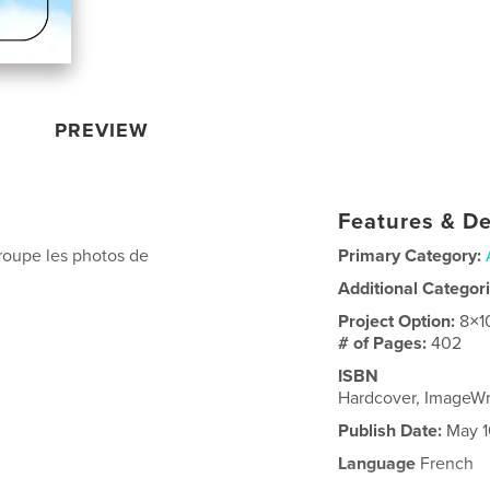
PREVIEW
Features & De
groupe les photos de
Primary Category:
Additional Categor
Project Option:
8×1
# of Pages:
402
ISBN
Hardcover, ImageW
Publish Date:
May 1
Language
French