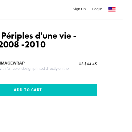
Sign Up
Log In
ériples d'une vie -
 2008 -2010
 IMAGEWRAP
US $44.45
th full-color design printed directly on the