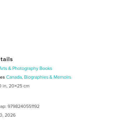
tails
Arts & Photography Books
ies
Canada
,
Biographies & Memoirs
0 in, 20×25 cm
rap: 9798240551192
0, 2026