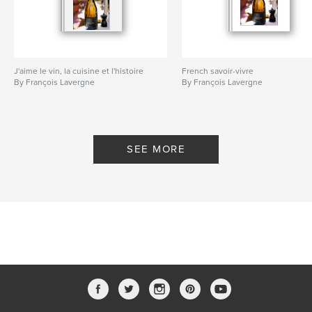
J'aime le vin, la cuisine et l'histoire
French savoir-vivre
By François Lavergne
By François Lavergne
SEE MORE