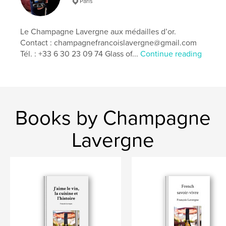
Paris
ISBN
Softcover: 9798240591662
Le Champagne Lavergne aux médailles d’or.
Publish Date:
Apr 25, 2026
Contact : champagnefrancoislavergne@gmail.com
Language
French
Tél. : +33 6 30 23 09 74 Glass of...
Continue reading
Keywords
,
,
,
Gastronomie
Médecines
Religions
,
Cancers
Cancer
Books by Champagne
Lavergne