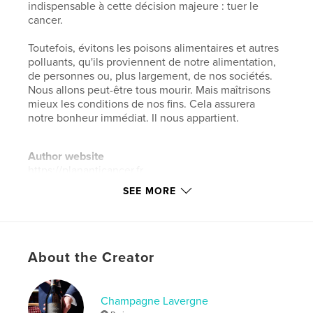
indispensable à cette décision majeure : tuer le
cancer.
Toutefois, évitons les poisons alimentaires et autres
polluants, qu'ils proviennent de notre alimentation,
de personnes ou, plus largement, de nos sociétés.
Nous allons peut-être tous mourir. Mais maîtrisons
mieux les conditions de nos fins. Cela assurera
notre bonheur immédiat. Il nous appartient.
Author website
https://plananticancer.fr
SEE MORE
Features & Details
Primary Category:
Health & Fitness
Additional Categories
Religion & Spirituality
,
About the Creator
Cookbooks & Recipe Books
Project Option:
5×8 in, 13×20 cm
Champagne Lavergne
# of Pages:
24