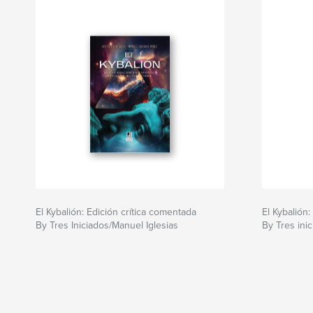
una forma de dignidad se niega a desaparecer.
Author website
https://brightstarsmedia.com/es/producto/croni
El Kybalión: Edición crítica comentada
El Kybalión:
By Tres Iniciados/Manuel Iglesias
By Tres ini