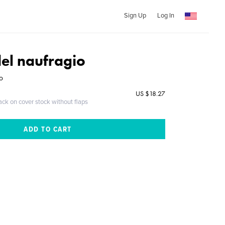
Sign Up
Log In
del naufragio
o
US $18.27
ack on cover stock without flaps