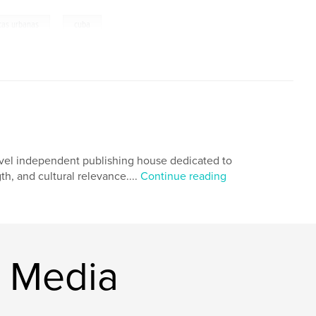
,
cas urbanas
cuba
level independent publishing house dedicated to
h, and cultural relevance....
Continue reading
& Media