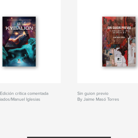
cas-del-naufragio/
 Edición crítica comentada
Sin guion previo
ciados/Manuel Iglesias
By Jaime Masó Torres