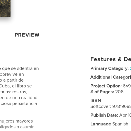
PREVIEW
Features & De
io que se adentra en
Primary Category:
sobrevive en
Additional Categor
 a partir de
uba, el libro se
Project Option:
6×9
ias: rostros,
# of Pages:
206
en de una realidad
ISBN
ciosa persistencia
Softcover: 978196
Publish Date:
Apr 1
 mujeres mayores
Language
Spanish
bligados a asumir