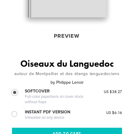
PREVIEW
Oiseaux du Languedoc
autour de Montpellier et des étangs languedociens
by
Philippe Lenoir
SOFTCOVER
US $38.27
Full-color paperback on cover stock
without flaps
INSTANT PDF VERSION
US $6.16
Viewable on any device