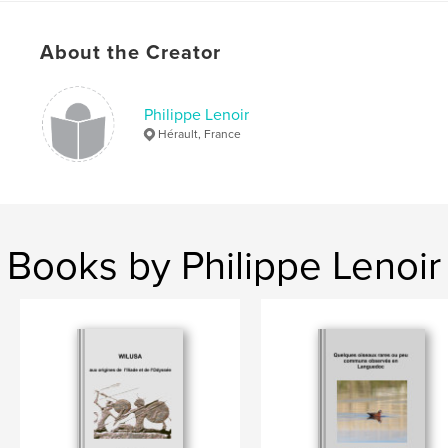
Keywords
About the Creator
,
,
oiseaux
languedoc
birds
Philippe Lenoir
Hérault, France
Books by Philippe Lenoir