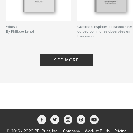
Wilusa
Quelques espèces d'oiseaux rares
By Philippe Lenoir
ou peu communes observées en
Languedoc
By Philippe Lenoir
SEE MORE
© 2016 - 2026 RPI Print, Inc.
Company
Work at Blurb
Pricing