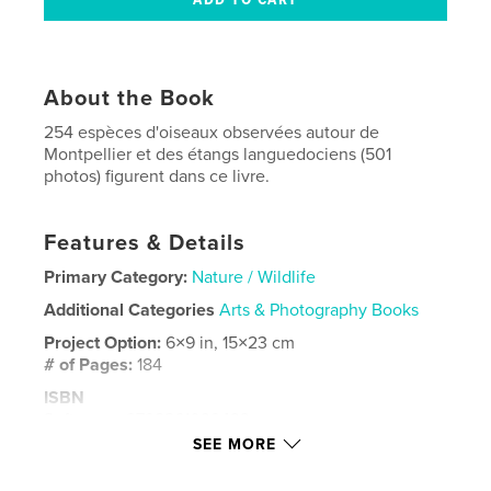
About the Book
254 espèces d'oiseaux observées autour de
Montpellier et des étangs languedociens (501
photos) figurent dans ce livre.
Features & Details
Primary Category:
Nature / Wildlife
Additional Categories
Arts & Photography Books
Project Option:
6×9 in, 15×23 cm
# of Pages:
184
ISBN
Softcover: 9798261039433
SEE MORE
Publish Date:
Feb 28, 2026
Language
French