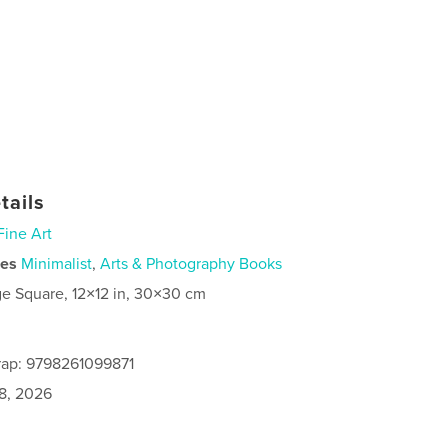
tails
Fine Art
ies
Minimalist
,
Arts & Photography Books
ge Square, 12×12 in, 30×30 cm
rap: 9798261099871
8, 2026