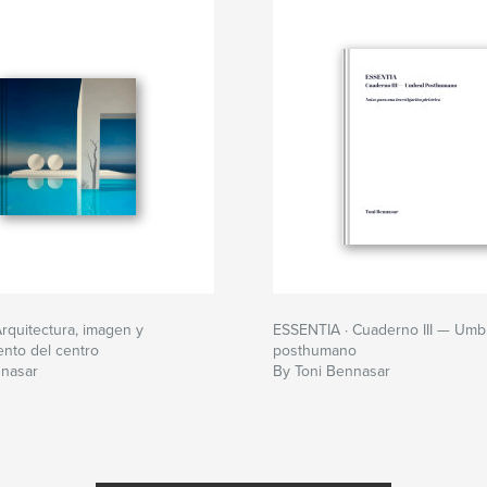
quitectura, imagen y
ESSENTIA · Cuaderno III — Umb
nto del centro
posthumano
nnasar
By Toni Bennasar