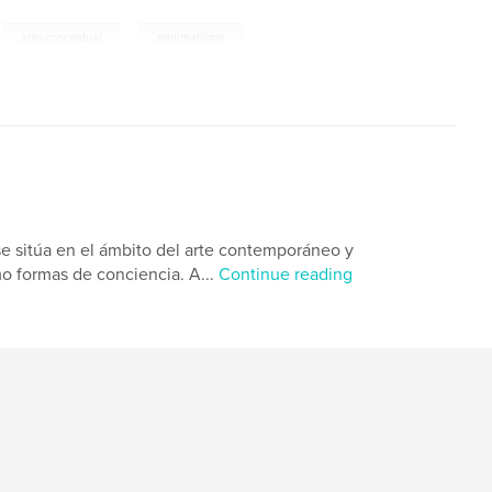
,
,
arte conceptual
minimalismo
o se sitúa en el ámbito del arte contemporáneo y
omo formas de conciencia. A...
Continue reading