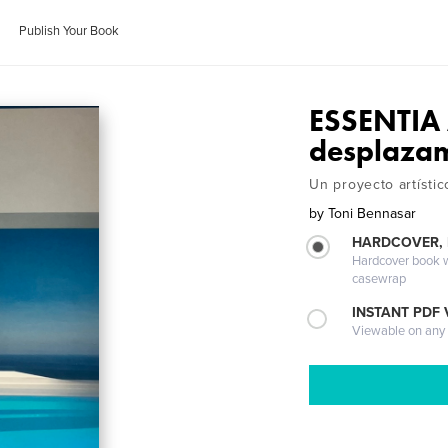
Publish Your Book
ESSENTIA 
desplazam
Un proyecto artísti
by
Toni Bennasar
HARDCOVER,
Hardcover book wi
casewrap
INSTANT PDF
Viewable on any