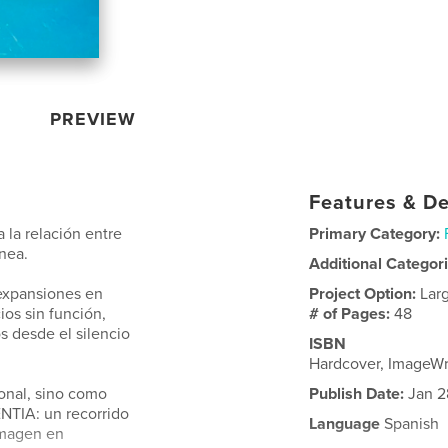
PREVIEW
Features & De
 la relación entre
Primary Category:
nea.
Additional Categor
 expansiones en
Project Option:
Lar
ios sin función,
# of Pages:
48
s desde el silencio
ISBN
Hardcover, ImageW
ional, sino como
Publish Date:
Jan 2
NTIA: un recorrido
Language
Spanish
 imagen en