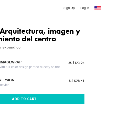
Sign Up
Log In
Arquitectura, imagen y
iento del centro
co expandido
 IMAGEWRAP
US $123.94
th full-color design printed directly on the
 VERSION
US $28.41
 device